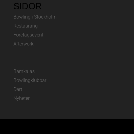
SIDOR
Bowling i Stockholm
Restaurang
Företagsevent
Afterwork
Barnkalas
Bowlingklubbar
Dart
Nyheter