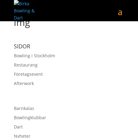
img
SIDOR
Bowling i Stockholm
Restaurang
Företagsevent
Afterwork
Barnkalas
Bowlingklubbar
Dart
Nyheter