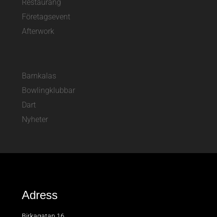
Restaurang
Företagsevent
Afterwork
Barnkalas
Bowlingklubbar
Dart
Nyheter
Adress
Birkagatan 16