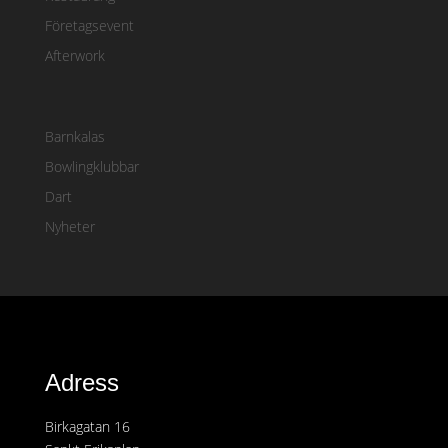
Företagsevent
Afterwork
Barnkalas
Bowlingklubbar
Dart
Nyheter
Adress
Birkagatan 16