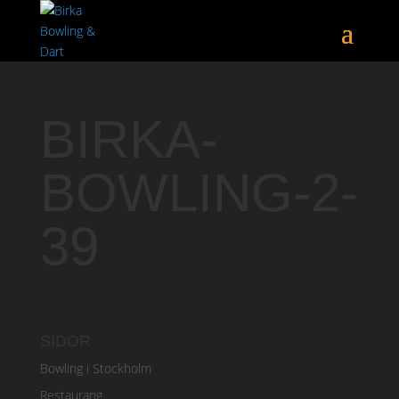
BIRKA-
BOWLING-2-
39
SIDOR
Bowling i Stockholm
Restaurang