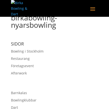
birkabowling-
nyarsbowling
SIDOR
Bowling i Stockholm
Restaurang
Företagsevent
Afterwork
Barnkalas
Bowlingklubbar
Dart